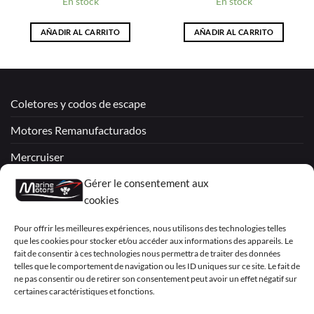
En stock
En stock
AÑADIR AL CARRITO
AÑADIR AL CARRITO
Coletores y codos de escape
Motores Remanufacturados
Mercruiser
Gérer le consentement aux
VOLVO PENTA / OMC
cookies
My Account
Pour offrir les meilleures expériences, nous utilisons des technologies telles
que les cookies pour stocker et/ou accéder aux informations des appareils. Le
fait de consentir à ces technologies nous permettra de traiter des données
telles que le comportement de navigation ou les ID uniques sur ce site. Le fait de
ne pas consentir ou de retirer son consentement peut avoir un effet négatif sur
certaines caractéristiques et fonctions.
Visa
PayPal
MasterCard
Sepa
Visa
2