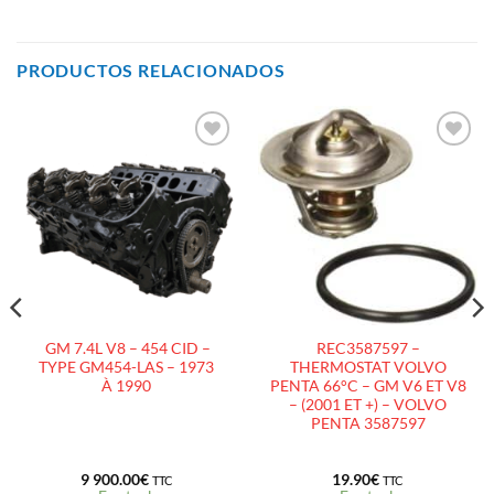
PRODUCTOS RELACIONADOS
AJOUTER
AJOUTER
À LA
À LA
LISTE
LISTE
D’ENVIES
D’ENVIES
GM 7.4L V8 – 454 CID –
REC3587597 –
TYPE GM454-LAS – 1973
THERMOSTAT VOLVO
À 1990
PENTA 66°C – GM V6 ET V8
– (2001 ET +) – VOLVO
PENTA 3587597
9 900.00
€
19.90
€
TTC
TTC