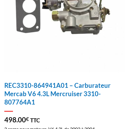
REC3310-864941A01 – Carburateur
Mercab V6 4.3L Mercruiser 3310-
807764A1
498.00
€
TTC
2 corps pour moteurs V6 4.3L de 2002 à 2004