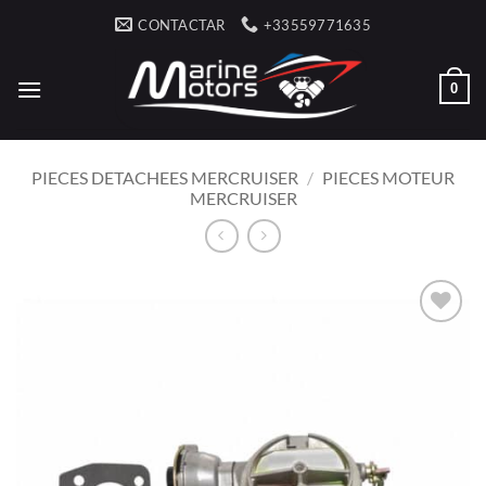
Saltar
CONTACTAR
+33559771635
al
contenido
0
PIECES DETACHEES MERCRUISER
/
PIECES MOTEUR
MERCRUISER
AJOUTER
À LA
LISTE
D’ENVIES