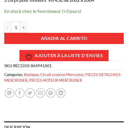
En stock chez le fournisseur (+3 jours)
REC3310-864941A01 - Carburateur Mercab V6 4.3L Mercruiser 331
AÑADIR AL CARRITO
AJOUTER À LA LISTE D’ENVIES
SKU:
REC3310-864941A01
Categorías:
Boutique
,
Circuit essence Mercruiser
,
PIECES DETACHEES
MERCRUISER
,
PIECES MOTEUR MERCRUISER
DESCRIPCIÓN