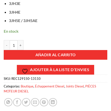
3JH3E
3JH4E
3JH5E / 3JH5AE
En stock
REC129150-13110 - JOINT ECHAPPEMENT YANMAR 3CYL cantidad
AÑADIR AL CARRITO
AJOUTER À LA LISTE D’ENVIES
SKU:
REC129150-13110
Categorías:
Boutique
,
Échappement Diesel
,
Joints Diesel
,
PIÈCES
MOTEUR DIESEL