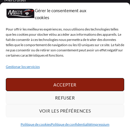
VOLVO PENTA / OMC
Gérer le consentement aux
cookies
My Account
Pour offrir les meilleures expériences, nous utilisons des technologies telles
que les cookies pour stocker et/ou accéder aux informations des appareils. Le
fait de consentir à ces technologies nous permettra de traiter des données
telles que le comportement de navigation ou les ID uniques sur ce site. Le fait de
ne pas consentir ou de retirer son consentement peut avoir un effet négatif sur
certaines caractéristiques et fonctions.
Visa
PayPal
MasterCard
Sepa
Visa
2
Gestionar los servicios
Copyright 2026 ©
Marine Motors
ACCEPTER
Français
English
Deutsch
Dansk
Español
Italiano
Português
Polski
REFUSER
Nederlands
Svenska
VOIR LES PRÉFÉRENCES
Politique de cookies
Politique de confidentialité
Impressium