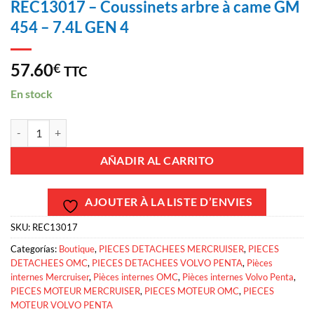
REC13017 – Coussinets arbre à came GM
454 – 7.4L GEN 4
57.60
€
TTC
En stock
REC13017 - Coussinets arbre à came GM 454 - 7.4L GEN 4 cantidad
AÑADIR AL CARRITO
AJOUTER À LA LISTE D’ENVIES
SKU:
REC13017
Categorías:
Boutique
,
PIECES DETACHEES MERCRUISER
,
PIECES
DETACHEES OMC
,
PIECES DETACHEES VOLVO PENTA
,
Pièces
internes Mercruiser
,
Pièces internes OMC
,
Pièces internes Volvo Penta
,
PIECES MOTEUR MERCRUISER
,
PIECES MOTEUR OMC
,
PIECES
MOTEUR VOLVO PENTA