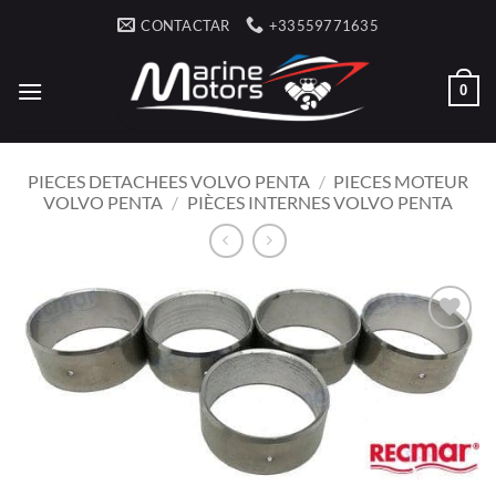
Saltar
CONTACTAR
+33559771635
al
contenido
0
PIECES DETACHEES VOLVO PENTA
/
PIECES MOTEUR
VOLVO PENTA
/
PIÈCES INTERNES VOLVO PENTA
AJOUTER
À LA
LISTE
D’ENVIES