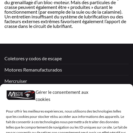
du grenaillage d’un bloc-moteur. Mais des particules de
crasse peuvent également être « produites » durant le
fonctionnement (par exemple de la suie ou de la calamine).
Un entretien insuffisant du système de lubrification ou des
facteurs externes extrêmes favorisent également l’apport de
crasse dans le circuit de lubrifiant.
Coletores y codos de escape
Motores Remanufacturados
Mercruiser
VOLVO PENTA / OMC
Gérer le consentement aux
cookies
My Account
Pour offrir les meilleures expériences, nous utilisons des technologies telles
que les cookies pour stocker et/ou accéder aux informations des appareils. Le
fait de consentir à ces technologies nous permettra de traiter des données
telles que le comportement de navigation ou les ID uniques sur ce site. Le fait de
ne pas consentir ou de retirer son consentement peut avoir un effet négatif sur